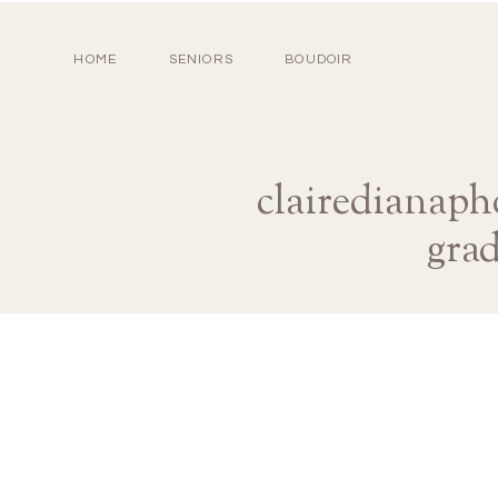
HOME
SENIORS
BOUDOIR
clairedianaph
grad